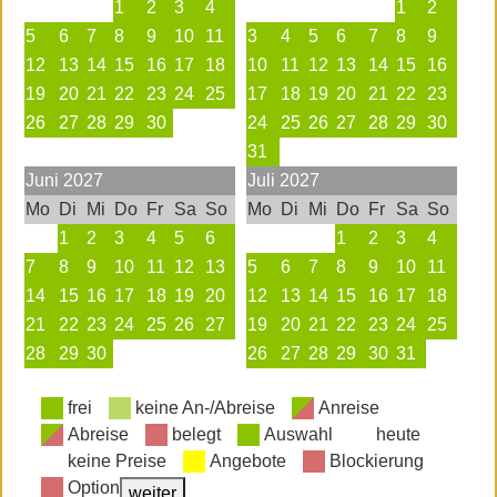
1
2
3
4
1
2
5
6
7
8
9
10
11
3
4
5
6
7
8
9
12
13
14
15
16
17
18
10
11
12
13
14
15
16
19
20
21
22
23
24
25
17
18
19
20
21
22
23
26
27
28
29
30
24
25
26
27
28
29
30
31
Juni
2027
Juli
2027
Mo
Di
Mi
Do
Fr
Sa
So
Mo
Di
Mi
Do
Fr
Sa
So
1
2
3
4
5
6
1
2
3
4
7
8
9
10
11
12
13
5
6
7
8
9
10
11
14
15
16
17
18
19
20
12
13
14
15
16
17
18
21
22
23
24
25
26
27
19
20
21
22
23
24
25
28
29
30
26
27
28
29
30
31
frei
keine An-/Abreise
Anreise
Abreise
belegt
Auswahl
heute
keine Preise
Angebote
Blockierung
Option
weiter