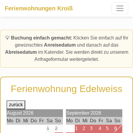
Ferienwohnungen Kroiß
💡
Buchung einfach gemacht:
Klicken Sie einfach auf Ihr
gewünschtes
Anreisedatum
und danach auf das
Abreisedatum
im Kalender. Sie werden direkt zu unserem
Anfrageformular weitergeleitet.
Ferienwohnung Edelweiss
zurück
August
2026
September
2026
Mo
Di
Mi
Do
Fr
Sa
So
Mo
Di
Mi
Do
Fr
Sa
So
1
2
1
2
3
4
5
6