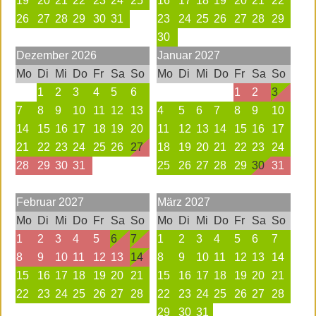
19
20
21
22
23
24
25
16
17
18
19
20
21
22
26
27
28
29
30
31
23
24
25
26
27
28
29
30
Dezember
2026
Januar
2027
Mo
Di
Mi
Do
Fr
Sa
So
Mo
Di
Mi
Do
Fr
Sa
So
1
2
3
4
5
6
1
2
3
7
8
9
10
11
12
13
4
5
6
7
8
9
10
14
15
16
17
18
19
20
11
12
13
14
15
16
17
21
22
23
24
25
26
27
18
19
20
21
22
23
24
28
29
30
31
25
26
27
28
29
30
31
Februar
2027
März
2027
Mo
Di
Mi
Do
Fr
Sa
So
Mo
Di
Mi
Do
Fr
Sa
So
1
2
3
4
5
6
7
1
2
3
4
5
6
7
8
9
10
11
12
13
14
8
9
10
11
12
13
14
15
16
17
18
19
20
21
15
16
17
18
19
20
21
22
23
24
25
26
27
28
22
23
24
25
26
27
28
29
30
31