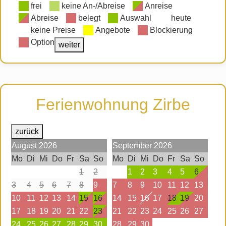
frei
keine An-/Abreise
Anreise
Abreise
belegt
Auswahl
heute
keine Preise
Angebote
Blockierung
Option
weiter
Ferienwohnung Zirbe
zurück
August
2026
September
2026
Mo
Di
Mi
Do
Fr
Sa
So
Mo
Di
Mi
Do
Fr
Sa
So
1
2
1
2
3
4
5
6
3
4
5
6
7
8
9
7
8
9
10
11
12
13
10
11
12
13
14
15
16
14
15
16
17
18
19
20
17
18
19
20
21
22
23
21
22
23
24
25
26
27
24
25
26
27
28
29
30
28
29
30