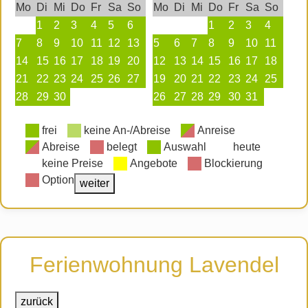
Mo
Di
Mi
Do
Fr
Sa
So
Mo
Di
Mi
Do
Fr
Sa
So
1
2
3
4
5
6
1
2
3
4
7
8
9
10
11
12
13
5
6
7
8
9
10
11
14
15
16
17
18
19
20
12
13
14
15
16
17
18
21
22
23
24
25
26
27
19
20
21
22
23
24
25
28
29
30
26
27
28
29
30
31
frei
keine An-/Abreise
Anreise
Abreise
belegt
Auswahl
heute
keine Preise
Angebote
Blockierung
Option
weiter
Ferienwohnung Lavendel
zurück