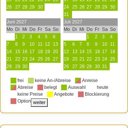
26
27
28
29
30
24
25
26
27
28
29
30
31
Juni
2027
Juli
2027
Mo
Di
Mi
Do
Fr
Sa
So
Mo
Di
Mi
Do
Fr
Sa
So
1
2
3
4
5
6
1
2
3
4
7
8
9
10
11
12
13
5
6
7
8
9
10
11
14
15
16
17
18
19
20
12
13
14
15
16
17
18
21
22
23
24
25
26
27
19
20
21
22
23
24
25
28
29
30
26
27
28
29
30
31
frei
keine An-/Abreise
Anreise
Abreise
belegt
Auswahl
heute
keine Preise
Angebote
Blockierung
Option
weiter