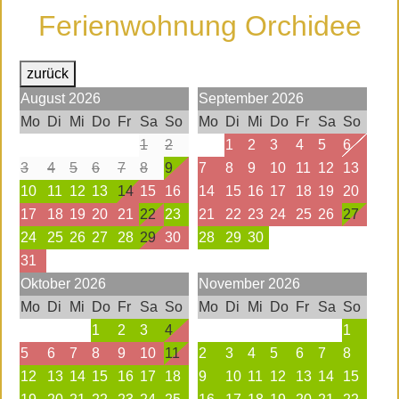
Ferienwohnung Orchidee
zurück
August
2026
September
2026
Mo
Di
Mi
Do
Fr
Sa
So
Mo
Di
Mi
Do
Fr
Sa
So
1
2
1
2
3
4
5
6
3
4
5
6
7
8
9
7
8
9
10
11
12
13
10
11
12
13
14
15
16
14
15
16
17
18
19
20
17
18
19
20
21
22
23
21
22
23
24
25
26
27
24
25
26
27
28
29
30
28
29
30
31
Oktober
2026
November
2026
Mo
Di
Mi
Do
Fr
Sa
So
Mo
Di
Mi
Do
Fr
Sa
So
1
2
3
4
1
5
6
7
8
9
10
11
2
3
4
5
6
7
8
12
13
14
15
16
17
18
9
10
11
12
13
14
15