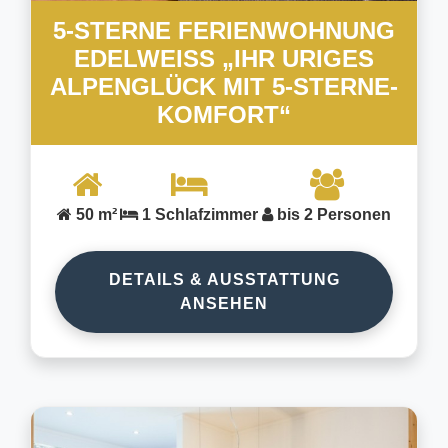
5-STERNE FERIENWOHNUNG
EDELWEISS „IHR URIGES A
LPENGLÜCK MIT 5-STERNE-K
OMFORT“
50 m²
1 Schlafzimmer
bis 2 Personen
DETAILS & AUSSTATTUNG
ANSEHEN