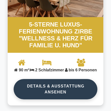
5-STERNE LUXUS-
FERIENWOHNUNG ZIRBE
"WELLNESS & HERZ FÜR
FAMILIE U. HUND"
90 m²
2 Schlafzimmer
bis 6 Personen
DETAILS & AUSSTATTUNG
ANSEHEN